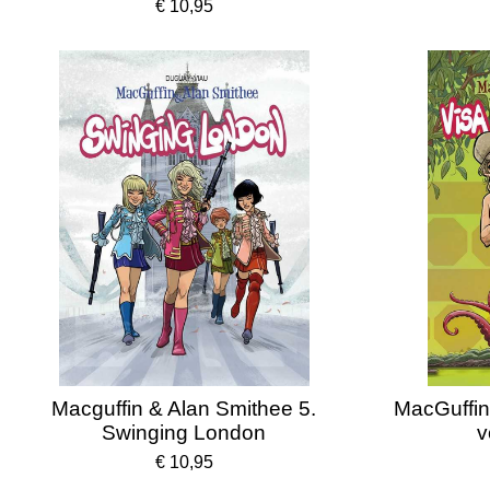
€ 10,95
Macguffin & Alan Smithee 5.
MacGuffin
Swinging London
v
€ 10,95