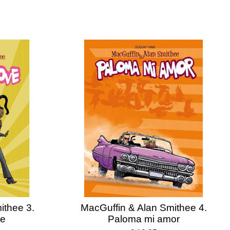
ithee 3.
MacGuffin & Alan Smithee 4.
ve
Paloma mi amor