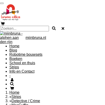
Ga
direct
naar
de
hoofdinhoud
mijnbruna.nl
Home
Blog
Robotime bouwsets
Boeken
School en thuis
Strips
Info en Contact
-
Home
»
Strips
»
Detective / Crime