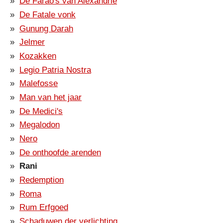
De Farao's van Alexandrië
De Fatale vonk
Gunung Darah
Jelmer
Kozakken
Legio Patria Nostra
Malefosse
Man van het jaar
De Medici's
Megalodon
Nero
De onthoofde arenden
Rani
Redemption
Roma
Rum Erfgoed
Schaduwen der verlichting