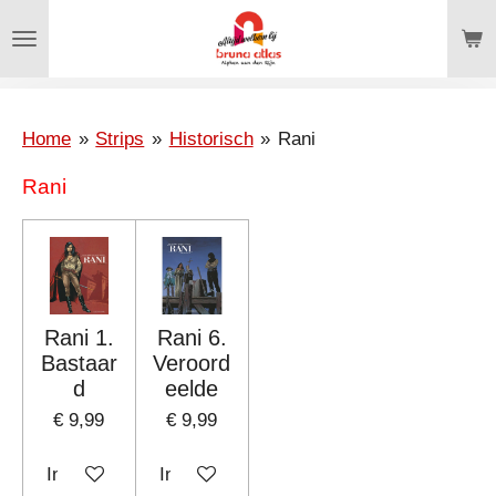
Ga
direct
naar
de
hoofdinhoud
Home
»
Strips
»
Historisch
»
Rani
Rani
Rani 1.
Rani 6.
Bastaar
Veroord
d
eelde
€ 9,99
€ 9,99
In winkelwagen
In winkelwagen