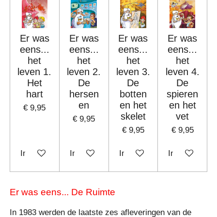
Er was
Er was
Er was
Er was
eens...
eens...
eens...
eens...
het
het
het
het
leven 1.
leven 2.
leven 3.
leven 4.
Het
De
De
De
hart
hersen
botten
spieren
en
en het
en het
€ 9,95
skelet
vet
€ 9,95
€ 9,95
€ 9,95
In winkelwagen
In winkelwagen
In winkelwagen
In winkelwag
Er was eens... De Ruimte
In 1983 werden de laatste zes afleveringen van de