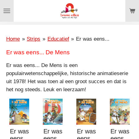
Ga
direct
naar
de
hoofdinhoud
Home
»
Strips
»
Educatief
»
Er was eens...
Er was eens... De Mens
Er was eens... De Mens
is een
populairwetenschappelijke, historische animatieserie
uit 1978! Het was toen al een groot succes en dat is
het nog steeds. Leuk en leerzaam!
Er was
Er was
Er was
Er was
eens...
eens...
eens...
eens...