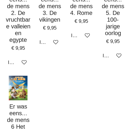
de mens
de mens
de mens
de mens
2. De
3. De
4. Rome
5. De
vruchtbar
vikingen
100-
€ 9,95
e valleien
jarige
€ 9,95
en
oorlog
In winkelwagen
egypte
€ 9,95
In winkelwagen
€ 9,95
In winkelwa
In winkelwagen
Er was
eens...
de mens
6 Het