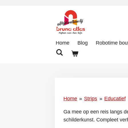
Ga
direct
naar
de
hoofdinhoud
Home
Blog
Robotime bo
Home
»
Strips
»
Educatief
Ga mee op een reis langs d
schilderkunst. Compleet ver