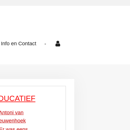
Info en Contact
-
DUCATIEF
Antoni van
euwenhoek
Er was eens...