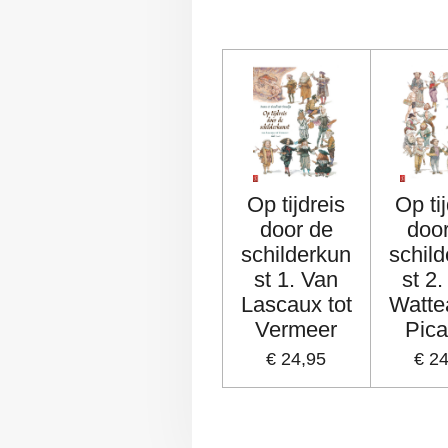
Op tijdreis
Op ti
door de
doo
schilderkun
schil
st 1. Van
st 2
Lascaux tot
Watte
Vermeer
Pic
€ 24,95
€ 2