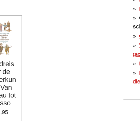
sc
ge
jdreis
r de
derkun
di
. Van
au tot
asso
4,95