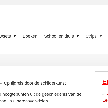
uwsets
Boeken
School en thuis
Strips
E
»
Op tijdreis door de schilderkunst
e hoogtepunten uit de geschiedenis van de
Le
haal in 2 hardcover-delen.