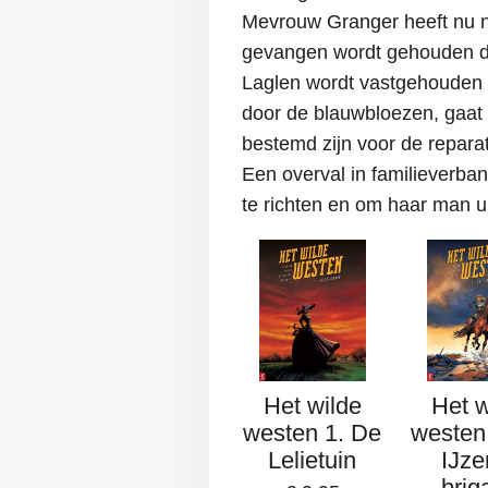
Mevrouw Granger heeft nu n
gevangen wordt gehouden doo
Laglen wordt vastgehouden 
door de blauwbloezen, gaat zi
bestemd zijn voor de reparat
Een overval in familieverba
te richten en om haar man ui
Het wilde
Het w
westen 1. De
westen
Lelietuin
IJze
brig