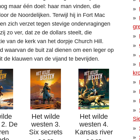
og maar één doel: haar man vinden, die
r de Noordelijken. Terwijl hij in Fort Mac
en zich verzet tegen stevige ondervragingen
gr
j zo ver, dat ze de dollars steelt, die
ie van de kerk van het dorpje Church Hill.
nd waarvan de buit zal dienen om een leger op
t de klauwen van de vijand te bevrijden.
kr
ilde
Het wilde
Het wilde
Si
 2. De
westen 3.
westen 4.
ren
Six secrets
Kansas river
ade