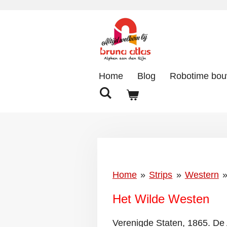
Ga
direct
naar
de
hoofdinhoud
Home
Blog
Robotime bo
Home
»
Strips
»
Western
Het Wilde Westen
Verenigde Staten, 1865. De 