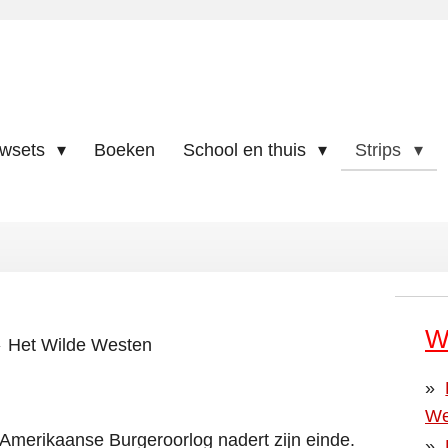
uwsets
Boeken
School en thuis
Strips
W
»
Het Wilde Westen
We
Amerikaanse Burgeroorlog nadert zijn einde.