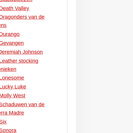
Death Valley
Dragonders van de
ens
Durango
Gevangen
Jeremiah Johnson
Leather stocking
onieken
Lonesome
Lucky Luke
Molly West
Schaduwen van de
erra Madre
Six
Sonora