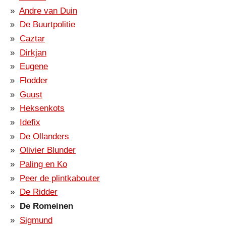
Andre van Duin
De Buurtpolitie
Caztar
Dirkjan
Eugene
Flodder
Guust
Heksenkots
Idefix
De Ollanders
Olivier Blunder
Paling en Ko
Peer de plintkabouter
De Ridder
De Romeinen
Sigmund