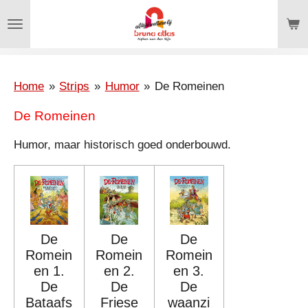
Ga
direct
naar
de
hoofdinhoud
Home
»
Strips
»
Humor
»
De Romeinen
De Romeinen
Humor, maar historisch goed onderbouwd.
De
De
De
Romein
Romein
Romein
en 1.
en 2.
en 3.
De
De
De
Bataafs
Friese
waanzi