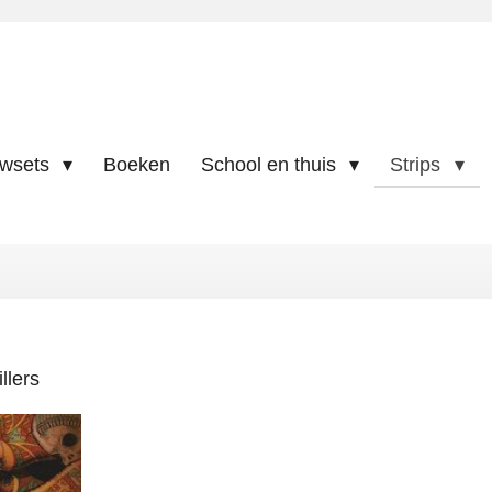
uwsets
Boeken
School en thuis
Strips
illers