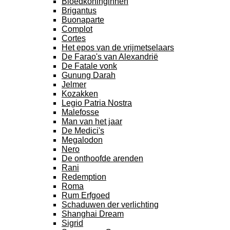
Bloedkoninginnen
Brigantus
Buonaparte
Complot
Cortes
Het epos van de vrijmetselaars
De Farao's van Alexandrië
De Fatale vonk
Gunung Darah
Jelmer
Kozakken
Legio Patria Nostra
Malefosse
Man van het jaar
De Medici's
Megalodon
Nero
De onthoofde arenden
Rani
Redemption
Roma
Rum Erfgoed
Schaduwen der verlichting
Shanghai Dream
Sigrid