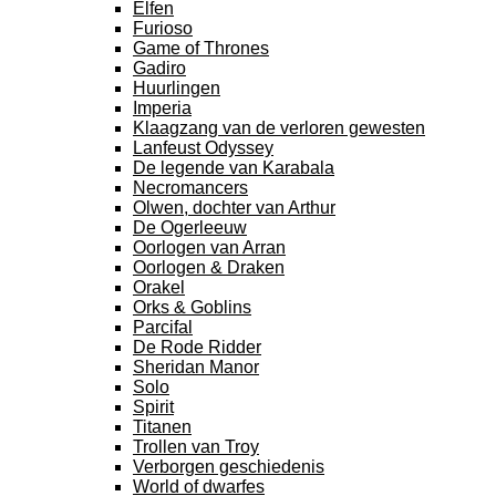
Elfen
Furioso
Game of Thrones
Gadiro
Huurlingen
Imperia
Klaagzang van de verloren gewesten
Lanfeust Odyssey
De legende van Karabala
Necromancers
Olwen, dochter van Arthur
De Ogerleeuw
Oorlogen van Arran
Oorlogen & Draken
Orakel
Orks & Goblins
Parcifal
De Rode Ridder
Sheridan Manor
Solo
Spirit
Titanen
Trollen van Troy
Verborgen geschiedenis
World of dwarfes