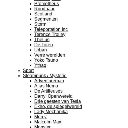
Prometheus
Roodhaar
Scotland
Segmenten
Storm
Teleportation Inc
Terence Trolley
Thellus
De Toren
Urban
Verre werelden
Yoko Tsuno
Ythaq
Sport
Steampunk / Mysterie
Adventureman
Alias Nemo
De Artilleuses
Darryl Openwereld
Drie geesten van Tesla
Ekho, de spiegelwereld
Lady Mechanika
Mercy
Malcolm Max
Monster