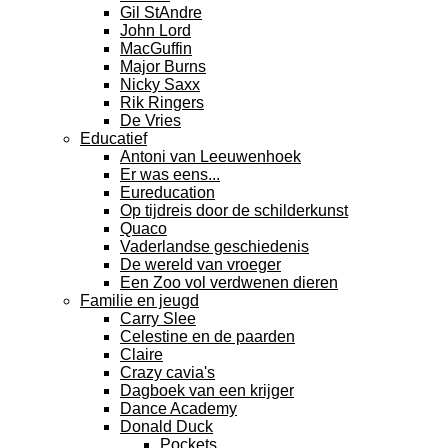
Gil StAndre
John Lord
MacGuffin
Major Burns
Nicky Saxx
Rik Ringers
De Vries
Educatief
Antoni van Leeuwenhoek
Er was eens...
Eureducation
Op tijdreis door de schilderkunst
Quaco
Vaderlandse geschiedenis
De wereld van vroeger
Een Zoo vol verdwenen dieren
Familie en jeugd
Carry Slee
Celestine en de paarden
Claire
Crazy cavia's
Dagboek van een krijger
Dance Academy
Donald Duck
Pockets