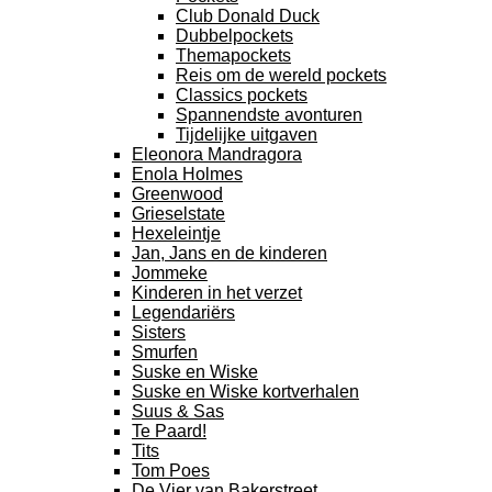
Club Donald Duck
Dubbelpockets
Themapockets
Reis om de wereld pockets
Classics pockets
Spannendste avonturen
Tijdelijke uitgaven
Eleonora Mandragora
Enola Holmes
Greenwood
Grieselstate
Hexeleintje
Jan, Jans en de kinderen
Jommeke
Kinderen in het verzet
Legendariërs
Sisters
Smurfen
Suske en Wiske
Suske en Wiske kortverhalen
Suus & Sas
Te Paard!
Tits
Tom Poes
De Vier van Bakerstreet