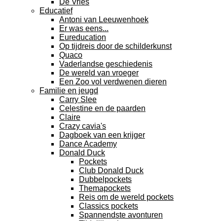
De Vries
Educatief
Antoni van Leeuwenhoek
Er was eens...
Eureducation
Op tijdreis door de schilderkunst
Quaco
Vaderlandse geschiedenis
De wereld van vroeger
Een Zoo vol verdwenen dieren
Familie en jeugd
Carry Slee
Celestine en de paarden
Claire
Crazy cavia's
Dagboek van een krijger
Dance Academy
Donald Duck
Pockets
Club Donald Duck
Dubbelpockets
Themapockets
Reis om de wereld pockets
Classics pockets
Spannendste avonturen