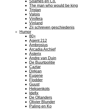
Soames en Co.
The man who would be king
Tristan
Valois
Vinifera
Vinland
Zij schreven geschiedenis
Humor
80+
Agent 212
Ambrosius
Arcadia Archief
Asterix
Andre van Duin
De Buurtpolitie
Caztar
Dirkjan
Eugene
Flodder
Guust
Heksenkots
Idefix
De Ollanders
Olivier Blunder
Paling en Ko