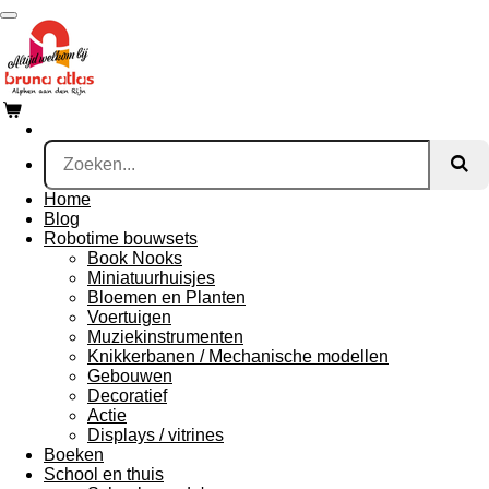
Ga
direct
naar
de
hoofdinhoud
Home
Blog
Robotime bouwsets
Book Nooks
Miniatuurhuisjes
Bloemen en Planten
Voertuigen
Muziekinstrumenten
Knikkerbanen / Mechanische modellen
Gebouwen
Decoratief
Actie
Displays / vitrines
Boeken
School en thuis