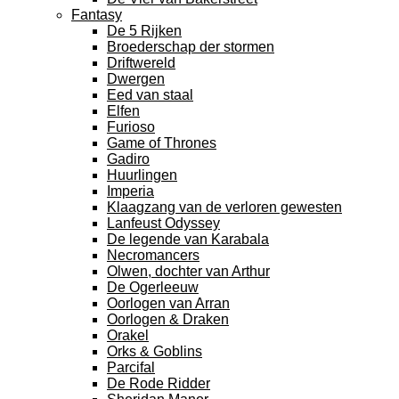
Fantasy
De 5 Rijken
Broederschap der stormen
Driftwereld
Dwergen
Eed van staal
Elfen
Furioso
Game of Thrones
Gadiro
Huurlingen
Imperia
Klaagzang van de verloren gewesten
Lanfeust Odyssey
De legende van Karabala
Necromancers
Olwen, dochter van Arthur
De Ogerleeuw
Oorlogen van Arran
Oorlogen & Draken
Orakel
Orks & Goblins
Parcifal
De Rode Ridder