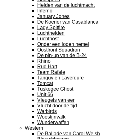
Helden van de luchtmacht
Inferno
January Jones
De Koerier van Casablanca
Lady Spitfire
Luchthelden
Luchtpost
Onder een loden hemel
Oostfront Squadron
De pin-up van de B-24
Rhino
Rud Hart
Team Rafale
Tanguy en Laverdure
Tomcat
Tuskegee Ghost
Unit 66
Vleugels van eer
Vlucht door de tijd
Warbirds
Woestijnvalk
Wunderwaffen
Western
De Ballade van Carol Welsh