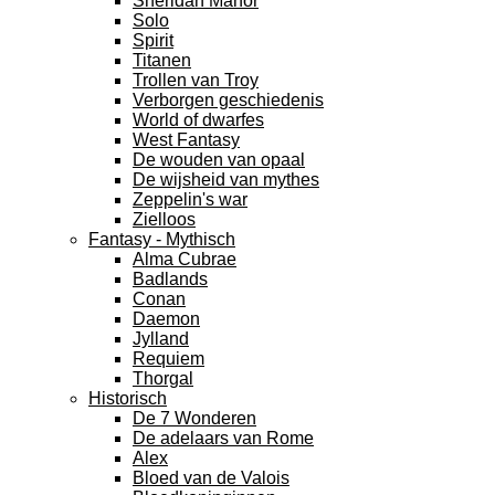
Sheridan Manor
Solo
Spirit
Titanen
Trollen van Troy
Verborgen geschiedenis
World of dwarfes
West Fantasy
De wouden van opaal
De wijsheid van mythes
Zeppelin's war
Zielloos
Fantasy - Mythisch
Alma Cubrae
Badlands
Conan
Daemon
Jylland
Requiem
Thorgal
Historisch
De 7 Wonderen
De adelaars van Rome
Alex
Bloed van de Valois