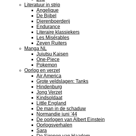
Literatuur in strip
Angelique
De Bijbel
Dierenboerderij
Endurance
Literaire klassiekers
Les Misérables
Zeven Ruiters
Manga NL
Jujutsu Kaisen
One-Piece
Pokemon
Oorlog en verzet
Air America
Grote veldslagen: Tanks
Hindenburg
Jong Verzet
Kindsoldaat
Little England
De man in de schaduw
Normandie juni '44
De oorlogen van Albert Einstein
Oorlogsverhalen
Sara
De Sirenen van Haarlem