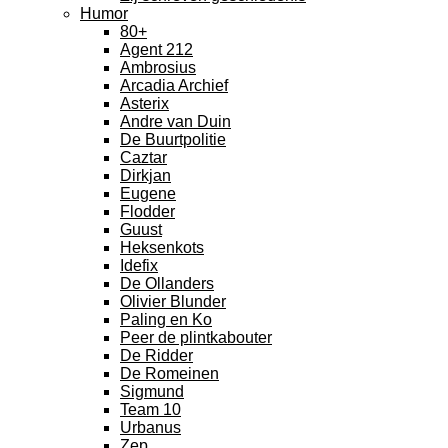
Humor
80+
Agent 212
Ambrosius
Arcadia Archief
Asterix
Andre van Duin
De Buurtpolitie
Caztar
Dirkjan
Eugene
Flodder
Guust
Heksenkots
Idefix
De Ollanders
Olivier Blunder
Paling en Ko
Peer de plintkabouter
De Ridder
De Romeinen
Sigmund
Team 10
Urbanus
Zep