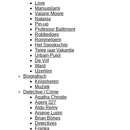
Love
Marsupilami
Valarie Moore
Natasja
Pin-up
Professor Baltimont
Robbedoes
Rommelgem
Het Spookschip
Twee jaar Vakantie
Urbain Pujol
De Vijf
Ward
IJzerlijm
Biografisch
Krijgsheren
Muziek
Detective / Crime
Agatha Christie
Agent 327
Aldo Remy
Arsene Lupin
Brian Bones
Detectives
Franka