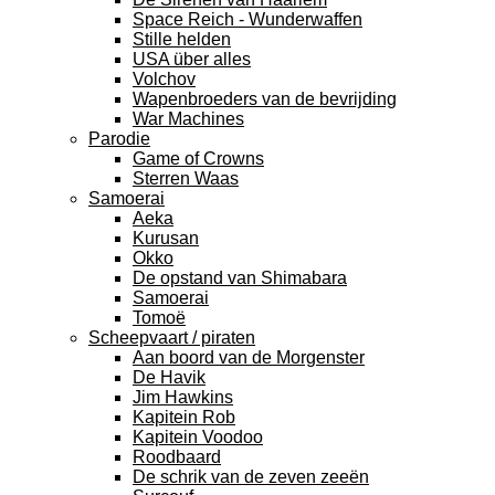
Space Reich - Wunderwaffen
Stille helden
USA über alles
Volchov
Wapenbroeders van de bevrijding
War Machines
Parodie
Game of Crowns
Sterren Waas
Samoerai
Aeka
Kurusan
Okko
De opstand van Shimabara
Samoerai
Tomoë
Scheepvaart / piraten
Aan boord van de Morgenster
De Havik
Jim Hawkins
Kapitein Rob
Kapitein Voodoo
Roodbaard
De schrik van de zeven zeeën