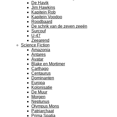
De Havik
Jim Hawkins
Kapitein Rob
Kapitein Voodoo
Roodbaard
De schrik van de zeven zeeën
Surcouf
U-47
Zeearend
Science Fiction
Amazonia
Antares
Avatar
Blake en Mortimer
Carthago
Centaurus
Dominanten
Europa
Kolonisatie
De Muur
Morgen
Neptunus
Olympus Mons
Patriarchaat
Prima Spatia