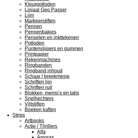
Kleurpotloden
Liniaal Geo Passer
Lijm
Markeerstiften
Pennen
Pennenbakjes
Penselen en inkttekenen
Potloden
Puntenslijpers en gummen
Printpapier
Rekenmachines
Ringbanden
Ringband inhoud
Schaar / breekmesje
Schriften lijn
Schriften ruit
Blokken, memo's en tabs
Snelhechters
Viltstiften
Boeken kaften
Strips
Artbooks
Actie / Thrillers
Alfa
Amoras