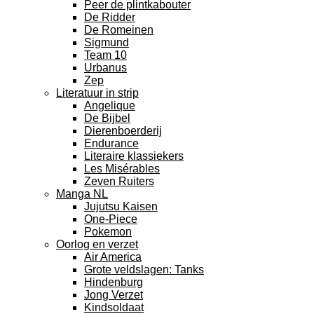
Peer de plintkabouter
De Ridder
De Romeinen
Sigmund
Team 10
Urbanus
Zep
Literatuur in strip
Angelique
De Bijbel
Dierenboerderij
Endurance
Literaire klassiekers
Les Misérables
Zeven Ruiters
Manga NL
Jujutsu Kaisen
One-Piece
Pokemon
Oorlog en verzet
Air America
Grote veldslagen: Tanks
Hindenburg
Jong Verzet
Kindsoldaat