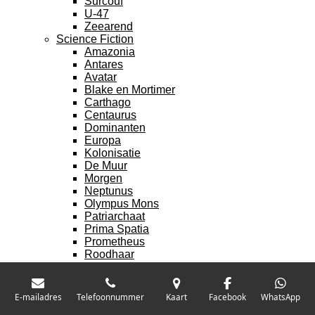
Surcouf
U-47
Zeearend
Science Fiction
Amazonia
Antares
Avatar
Blake en Mortimer
Carthago
Centaurus
Dominanten
Europa
Kolonisatie
De Muur
Morgen
Neptunus
Olympus Mons
Patriarchaat
Prima Spatia
Prometheus
Roodhaar
Scotland
Segmenten
Storm
E-mailadres
Telefoonnummer
Kaart
Facebook
WhatsApp
Teleportation Inc