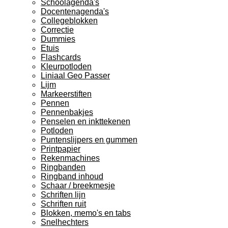
Schoolagenda's
Docentenagenda's
Collegeblokken
Correctie
Dummies
Etuis
Flashcards
Kleurpotloden
Liniaal Geo Passer
Lijm
Markeerstiften
Pennen
Pennenbakjes
Penselen en inkttekenen
Potloden
Puntenslijpers en gummen
Printpapier
Rekenmachines
Ringbanden
Ringband inhoud
Schaar / breekmesje
Schriften lijn
Schriften ruit
Blokken, memo's en tabs
Snelhechters