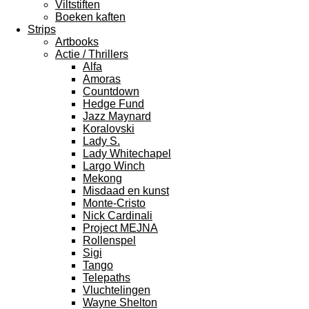
Viltstiften
Boeken kaften
Strips
Artbooks
Actie / Thrillers
Alfa
Amoras
Countdown
Hedge Fund
Jazz Maynard
Koralovski
Lady S.
Lady Whitechapel
Largo Winch
Mekong
Misdaad en kunst
Monte-Cristo
Nick Cardinali
Project MEJNA
Rollenspel
Sigi
Tango
Telepaths
Vluchtelingen
Wayne Shelton