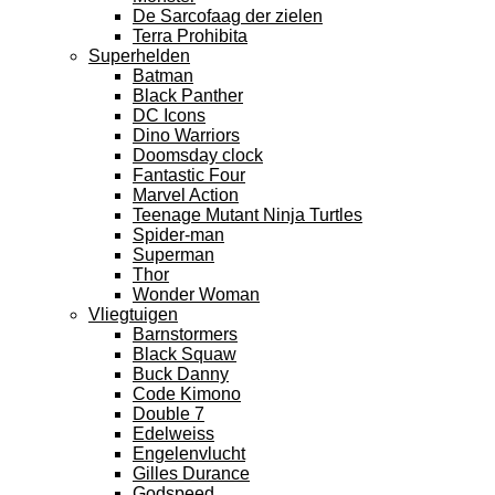
De Sarcofaag der zielen
Terra Prohibita
Superhelden
Batman
Black Panther
DC Icons
Dino Warriors
Doomsday clock
Fantastic Four
Marvel Action
Teenage Mutant Ninja Turtles
Spider-man
Superman
Thor
Wonder Woman
Vliegtuigen
Barnstormers
Black Squaw
Buck Danny
Code Kimono
Double 7
Edelweiss
Engelenvlucht
Gilles Durance
Godspeed