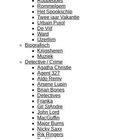
Robbedoes
Rommelgem
Het Spookschip
Twee jaar Vakantie
Urbain Pujol
De Vijf
Ward
IJzerlijm
Biografisch
Krijgsheren
Muziek
Detective / Crime
Agatha Christie
Agent 327
Aldo Remy
Arsene Lupin
Brian Bones
Detectives
Franka
Gil StAndre
John Lord
MacGuffin
Major Burns
Nicky Saxx
Rik Ringers