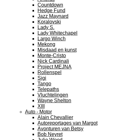
Countdown
Hedge Fund
Jazz Maynard
Koralovski
Lady S.
Lady Whitechapel
Largo Winch
Mekong
Misdaad en kunst
Monte-Cristo
Nick Cardinali
Project MEJNA
Rollenspel
Sigi
Tango
Telepaths
Vluchtelingen
Wayne Shelton
XIII
Auto - Motor
Alain Chevallier
Autoreportages van Margot
Avonturen van Betsy
Bob Neyret
Julie Wood