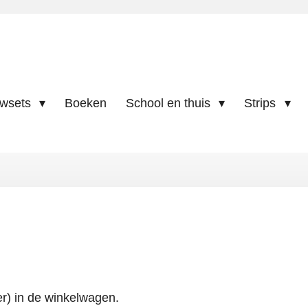
uwsets
Boeken
School en thuis
Strips
er) in de winkelwagen.