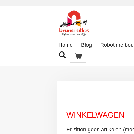
Ga
direct
naar
de
hoofdinhoud
Home
Blog
Robotime bo
WINKELWAGEN
Er zitten geen artikelen (me