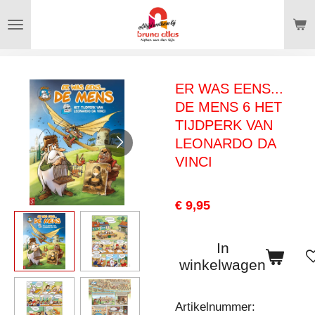
Ga
direct
naar
de
ER WAS EENS...
hoofdinhoud
DE MENS 6 HET
TIJDPERK VAN
LEONARDO DA
VINCI
€ 9,95
In
winkelwagen
Artikelnummer: