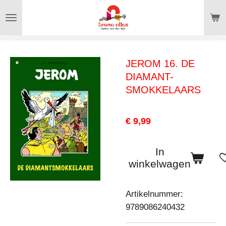
Ga
direct
naar
de
JEROM 16. DE
hoofdinhoud
DIAMANT-
SMOKKELAARS
€ 9,99
In
winkelwagen
Artikelnummer:
9789086240432