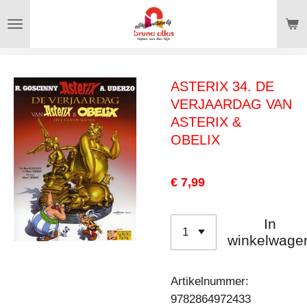
Ga
direct
naar
de
ASTERIX 34. DE
hoofdinhoud
VERJAARDAG VAN
ASTERIX &
OBELIX
€ 7,99
In
winkelwage
Artikelnummer:
9782864972433