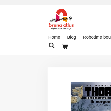
Ga
direct
naar
de
hoofdinhoud
Home
Blog
Robotime bo