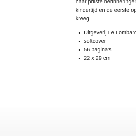
haar prilste herinnering
kindertijd en de eerste o
kreeg.
Uitgeverij Le Lombar
softcover
56 pagina's
22 x 29 cm