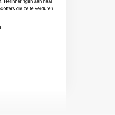
en. Herinneringen aan haar
pdoffers die ze te verduren
d