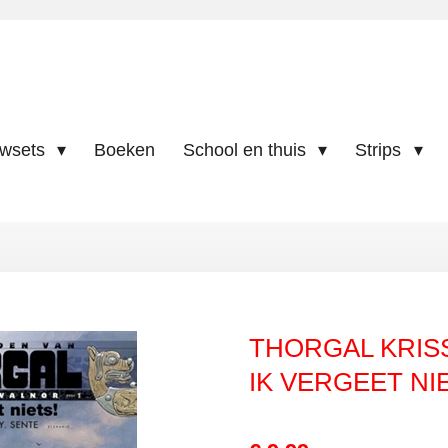
uwsets
Boeken
School en thuis
Strips
THORGAL KRISS
IK VERGEET NI