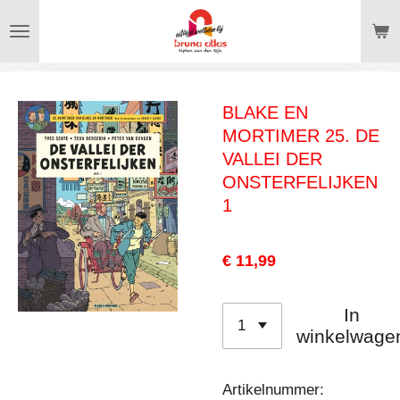
Ga
direct
naar
de
BLAKE EN
hoofdinhoud
MORTIMER 25. DE
VALLEI DER
ONSTERFELIJKEN
1
€ 11,99
In
winkelwage
Artikelnummer: