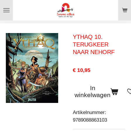
Ga
direct
naar
de
YTHAQ 10.
hoofdinhoud
TERUGKEER
NAAR NEHORF
€ 10,95
In
winkelwagen
Artikelnummer:
9789088863103