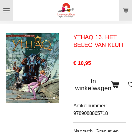
Ga
direct
naar
de
YTHAQ 16. HET
hoofdinhoud
BELEG VAN KLUIT
€ 10,95
In
winkelwagen
Artikelnummer:
9789088865718
Narvarth, Graniet en