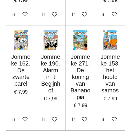
€ 7,99
€ 7,99
In winkelwagen
In winkelwagen
In winkelwagen
In winkelwag
Jomme
Jomme
Jomme
Jomme
ke 162.
ke 190.
ke 271.
ke 153.
De
Alarm
De
het
zwarte
in 't
koning
hoofd
parel
Begijnh
van
van
of
Banano
samos
€ 7,99
pia
€ 7,99
€ 7,99
€ 7,99
In winkelwagen
In winkelwagen
In winkelwagen
In winkelwag