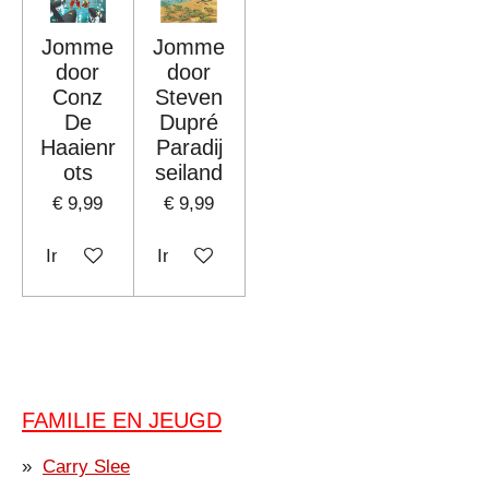
Jomme
Jomme
door
door
Conz
Steven
De
Dupré
Haaienr
Paradij
ots
seiland
€ 9,99
€ 9,99
In winkelwagen
In winkelwagen
FAMILIE EN JEUGD
Carry Slee