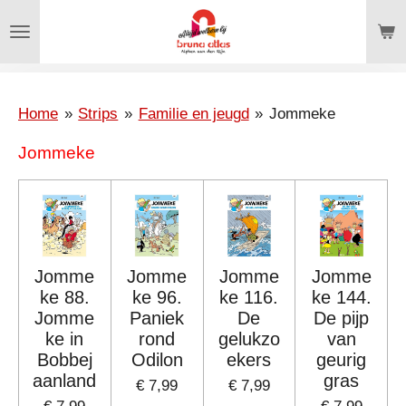
Ga
direct
naar
de
hoofdinhoud
Home
»
Strips
»
Familie en jeugd
»
Jommeke
Jommeke
Jomme
Jomme
Jomme
Jomme
ke 88.
ke 96.
ke 116.
ke 144.
Jomme
Paniek
De
De pijp
ke in
rond
gelukzo
van
Bobbej
Odilon
ekers
geurig
aanland
gras
€ 7,99
€ 7,99