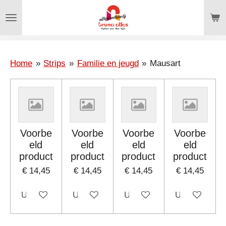
Ga
direct
naar
de
hoofdinhoud
Home
»
Strips
»
Familie en jeugd
»
Mausart
Voorbe
Voorbe
Voorbe
Voorbe
eld
eld
eld
eld
product
product
product
product
€ 14,45
€ 14,45
€ 14,45
€ 14,45
Uitgeschakeld
Uitgeschakeld
Uitgeschakeld
Uitgeschakel