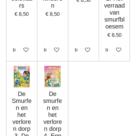
€ 8,50
rs
n
verraad
van
€ 8,50
€ 8,50
smurfbl
oesem
€ 8,50
In winkelwagen
In winkelwagen
In winkelwagen
In winkelwag
De
De
Smurfe
smurfe
n en
n en
het
het
verlore
verlore
n dorp
n dorp
3, De
4. Een