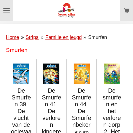
Ga
direct
naar
de
hoofdinhoud
Home
»
Strips
»
Familie en jeugd
»
Smurfen
Smurfen
De
De
De
De
Smurfe
Smurfe
Smurfe
smurfe
n 39.
n 41.
n 44.
n en
De
De
De
het
vlucht
verlore
Smurfe
verlore
van de
n
nbeker
n dorp
ooievaa
kindere
2. Het