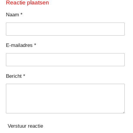
e
l
r
e
Reactie plaatsen
n
e
n
Naam *
E-mailadres *
Bericht *
Verstuur reactie