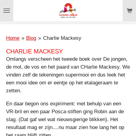
Ga
direct
naar
de
hoofdinhoud
Home
»
Blog
»
Charlie Mackesy
CHARLIE MACKESY
Omlangs verscheen het tweede boek over De jongen,
de mol, de vos en het paard van CHarlie Mackesy. We
vinden zelf de tekeningen supermooi en dus leek het
een mooi idee om er eentje op het etalageraam te
zetten.
En daar begon ons expiriment: met behulp van een
VR-bril en een paar Posca-stiften ging Robin aan de
slag. (Dat gaf wel wat nieuwsgierige blikken). Het
resultaat mag er zijn....nu maar zien hoe lang het op
het raam blijft zitten.