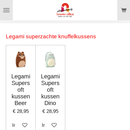
Ga
direct
naar
de
Legami superzachte knuffelkussens
hoofdinhoud
Legami
Legami
Supers
Supers
oft
oft
kussen
kussen
Beer
Dino
€ 28,95
€ 28,95
In winkelwagen
In winkelwagen