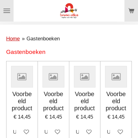
Ga
direct
naar
de
hoofdinhoud
Home
»
Gastenboeken
Gastenboeken
Voorbe
Voorbe
Voorbe
Voorbe
eld
eld
eld
eld
product
product
product
product
€ 14,45
€ 14,45
€ 14,45
€ 14,45
Uitgeschakeld
Uitgeschakeld
Uitgeschakeld
Uitgeschakel