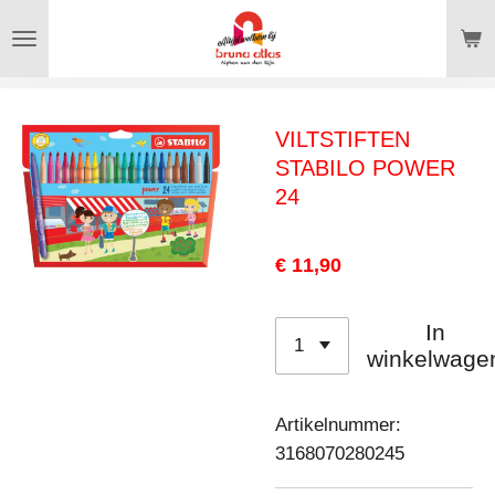
Ga
direct
naar
de
VILTSTIFTEN
hoofdinhoud
STABILO POWER
24
€ 11,90
In
winkelwage
Artikelnummer:
3168070280245