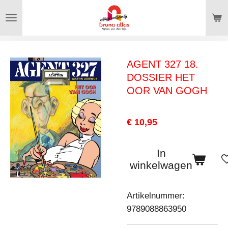
Ga
direct
naar
de
AGENT 327 18.
hoofdinhoud
DOSSIER HET
OOR VAN GOGH
€ 10,95
In
winkelwagen
Artikelnummer:
9789088863950