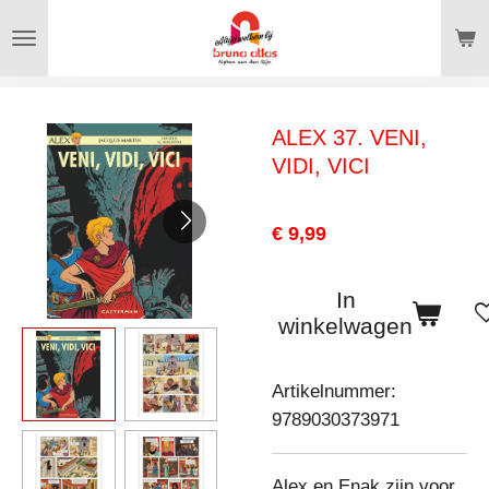
Ga
direct
naar
de
ALEX 37. VENI,
hoofdinhoud
VIDI, VICI
€ 9,99
In
winkelwagen
Artikelnummer:
9789030373971
Alex en Enak zijn voor