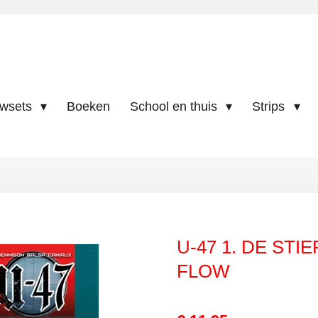
uwsets
Boeken
School en thuis
Strips
U-47 1. DE STI
FLOW