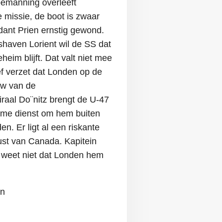
bemanning overleeft
 missie, de boot is zwaar
nt Prien ernstig gewond.
shaven Lorient wil de SS dat
eim blijft. Dat valt niet mee
ef verzet dat Londen op de
uw van de
raal Do¨nitz brengt de U-47
eime dienst om hem buiten
n. Er ligt al een riskante
ust van Canada. Kapitein
 weet niet dat Londen hem
on