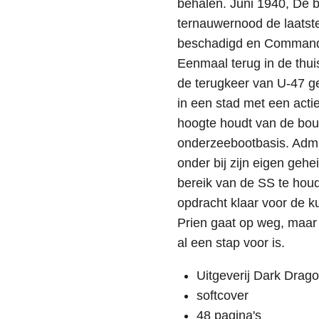
behalen. Juni 1940, De 
ternauwernood de laatste
beschadigd en Commanda
Eenmaal terug in de thui
de terugkeer van U-47 geh
in een stad met een acti
hoogte houdt van de bo
onderzeebootbasis. Admi
onder bij zijn eigen geh
bereik van de SS te houde
opdracht klaar voor de k
Prien gaat op weg, maar
al een stap voor is.
Uitgeverij Dark Drag
softcover
48 pagina's