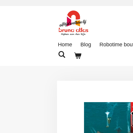
Ga
direct
naar
de
hoofdinhoud
Home
Blog
Robotime bo