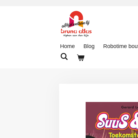
Ga
direct
naar
de
hoofdinhoud
Home
Blog
Robotime bo