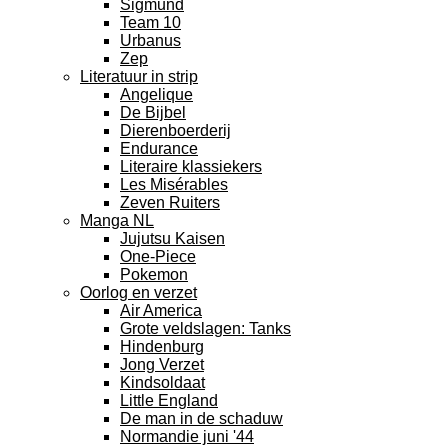
Sigmund
Team 10
Urbanus
Zep
Literatuur in strip
Angelique
De Bijbel
Dierenboerderij
Endurance
Literaire klassiekers
Les Misérables
Zeven Ruiters
Manga NL
Jujutsu Kaisen
One-Piece
Pokemon
Oorlog en verzet
Air America
Grote veldslagen: Tanks
Hindenburg
Jong Verzet
Kindsoldaat
Little England
De man in de schaduw
Normandie juni '44