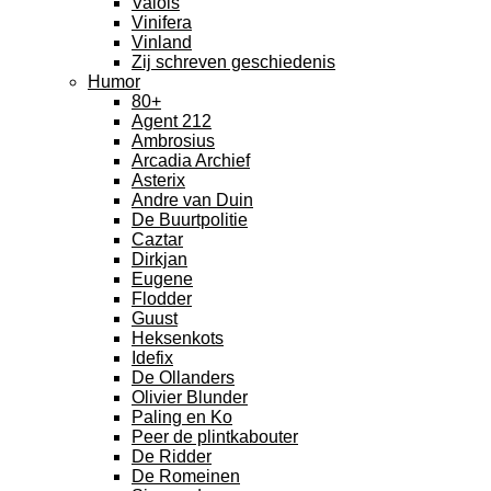
Valois
Vinifera
Vinland
Zij schreven geschiedenis
Humor
80+
Agent 212
Ambrosius
Arcadia Archief
Asterix
Andre van Duin
De Buurtpolitie
Caztar
Dirkjan
Eugene
Flodder
Guust
Heksenkots
Idefix
De Ollanders
Olivier Blunder
Paling en Ko
Peer de plintkabouter
De Ridder
De Romeinen