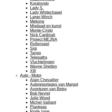
Koralovski
Lady S.
Lady Whitechapel
Largo Winch
Mekong
Misdaad en kunst
Monte-Cristo
Nick Cardinali
Project MEJNA
Rollenspel
Sigi
Tango
Telepaths
Vluchtelingen
Wayne Shelton
XIII
Auto - Motor
Alain Chevallier
Autoreportages van Margot
Avonturen van Betsy
Bob Neyret
Julie Wood
Michel Vaillant
Plankgas
Rode zone