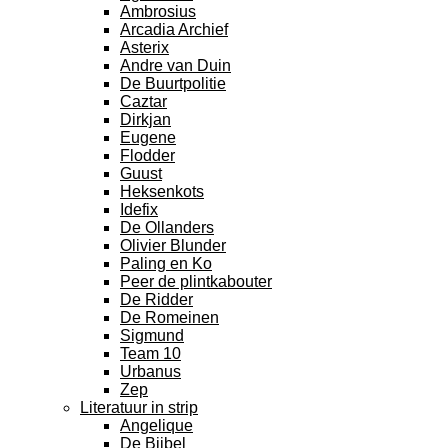
Ambrosius
Arcadia Archief
Asterix
Andre van Duin
De Buurtpolitie
Caztar
Dirkjan
Eugene
Flodder
Guust
Heksenkots
Idefix
De Ollanders
Olivier Blunder
Paling en Ko
Peer de plintkabouter
De Ridder
De Romeinen
Sigmund
Team 10
Urbanus
Zep
Literatuur in strip
Angelique
De Bijbel