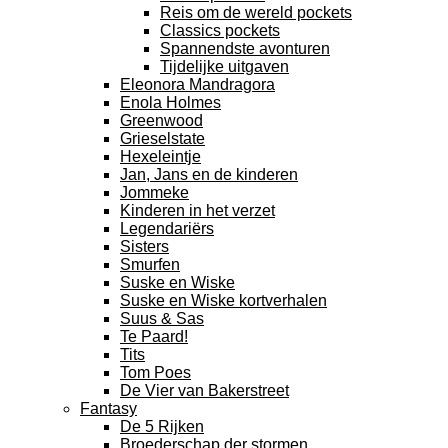
Reis om de wereld pockets
Classics pockets
Spannendste avonturen
Tijdelijke uitgaven
Eleonora Mandragora
Enola Holmes
Greenwood
Grieselstate
Hexeleintje
Jan, Jans en de kinderen
Jommeke
Kinderen in het verzet
Legendariërs
Sisters
Smurfen
Suske en Wiske
Suske en Wiske kortverhalen
Suus & Sas
Te Paard!
Tits
Tom Poes
De Vier van Bakerstreet
Fantasy
De 5 Rijken
Broederschap der stormen