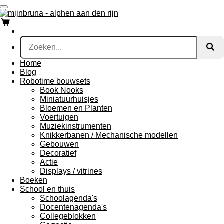
Ga
direct
naar
de
hoofdinhoud
Home
Blog
Robotime bouwsets
Book Nooks
Miniatuurhuisjes
Bloemen en Planten
Voertuigen
Muziekinstrumenten
Knikkerbanen / Mechanische modellen
Gebouwen
Decoratief
Actie
Displays / vitrines
Boeken
School en thuis
Schoolagenda's
Docentenagenda's
Collegeblokken