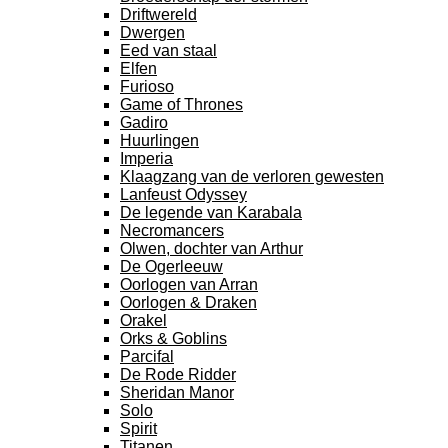
Driftwereld
Dwergen
Eed van staal
Elfen
Furioso
Game of Thrones
Gadiro
Huurlingen
Imperia
Klaagzang van de verloren gewesten
Lanfeust Odyssey
De legende van Karabala
Necromancers
Olwen, dochter van Arthur
De Ogerleeuw
Oorlogen van Arran
Oorlogen & Draken
Orakel
Orks & Goblins
Parcifal
De Rode Ridder
Sheridan Manor
Solo
Spirit
Titanen