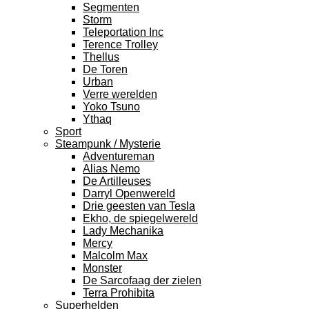
Segmenten
Storm
Teleportation Inc
Terence Trolley
Thellus
De Toren
Urban
Verre werelden
Yoko Tsuno
Ythaq
Sport
Steampunk / Mysterie
Adventureman
Alias Nemo
De Artilleuses
Darryl Openwereld
Drie geesten van Tesla
Ekho, de spiegelwereld
Lady Mechanika
Mercy
Malcolm Max
Monster
De Sarcofaag der zielen
Terra Prohibita
Superhelden