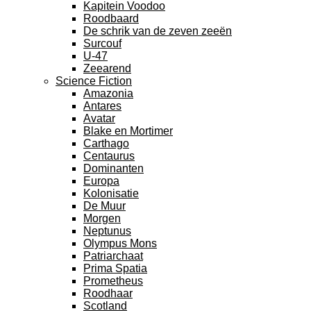
Kapitein Voodoo
Roodbaard
De schrik van de zeven zeeën
Surcouf
U-47
Zeearend
Science Fiction
Amazonia
Antares
Avatar
Blake en Mortimer
Carthago
Centaurus
Dominanten
Europa
Kolonisatie
De Muur
Morgen
Neptunus
Olympus Mons
Patriarchaat
Prima Spatia
Prometheus
Roodhaar
Scotland