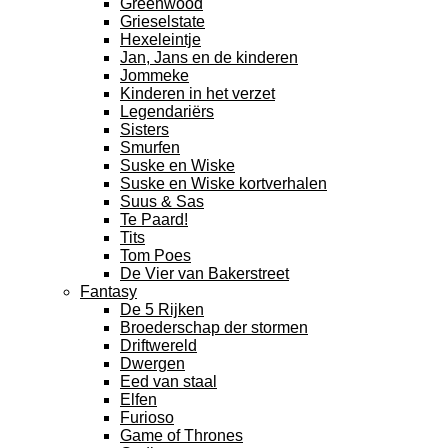
Greenwood
Grieselstate
Hexeleintje
Jan, Jans en de kinderen
Jommeke
Kinderen in het verzet
Legendariërs
Sisters
Smurfen
Suske en Wiske
Suske en Wiske kortverhalen
Suus & Sas
Te Paard!
Tits
Tom Poes
De Vier van Bakerstreet
Fantasy
De 5 Rijken
Broederschap der stormen
Driftwereld
Dwergen
Eed van staal
Elfen
Furioso
Game of Thrones