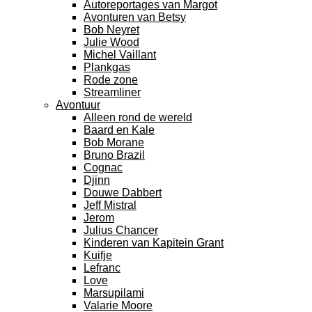
Autoreportages van Margot
Avonturen van Betsy
Bob Neyret
Julie Wood
Michel Vaillant
Plankgas
Rode zone
Streamliner
Avontuur
Alleen rond de wereld
Baard en Kale
Bob Morane
Bruno Brazil
Cognac
Djinn
Douwe Dabbert
Jeff Mistral
Jerom
Julius Chancer
Kinderen van Kapitein Grant
Kuifje
Lefranc
Love
Marsupilami
Valarie Moore