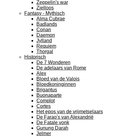
Zeppelin's war
Zielloos
Fantasy - Mythisch
Alma Cubrae
Badlands
Conan
Daemon
Jylland
Requiem
Thorgal
Historisch
De 7 Wonderen
De adelaars van Rome
Alex
Bloed van de Valois
Bloedkoninginnen
Brigantus
Buonaparte
Complot
Cortes
Het epos van de vrijmetselaars
De Farao's van Alexandrië
De Fatale vonk
Gunung Darah
Jelmer