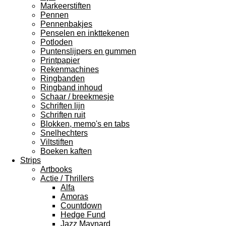
Markeerstiften
Pennen
Pennenbakjes
Penselen en inkttekenen
Potloden
Puntenslijpers en gummen
Printpapier
Rekenmachines
Ringbanden
Ringband inhoud
Schaar / breekmesje
Schriften lijn
Schriften ruit
Blokken, memo's en tabs
Snelhechters
Viltstiften
Boeken kaften
Strips
Artbooks
Actie / Thrillers
Alfa
Amoras
Countdown
Hedge Fund
Jazz Maynard