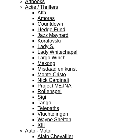
Artbooks
Actie / Thrillers
Alfa
Amoras
Countdown
Hedge Fund
Jazz Maynard
Koralovski
Lady S.
Lady Whitechapel
Largo Winch
Mekong
Misdaad en kunst
Monte-Cristo
Nick Cardinali
Project MEJNA
Rollenspel
Sigi
Tango
Telepaths
Vluchtelingen
Wayne Shelton
XIII
Auto - Motor
Alain Chevallier