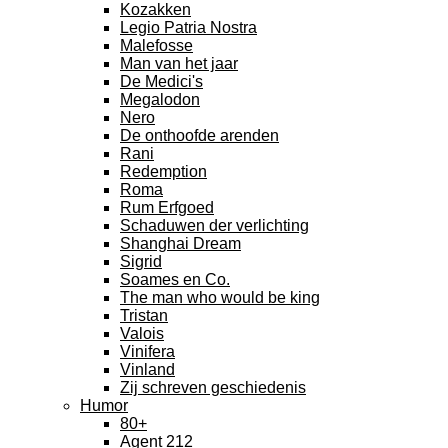
Kozakken
Legio Patria Nostra
Malefosse
Man van het jaar
De Medici's
Megalodon
Nero
De onthoofde arenden
Rani
Redemption
Roma
Rum Erfgoed
Schaduwen der verlichting
Shanghai Dream
Sigrid
Soames en Co.
The man who would be king
Tristan
Valois
Vinifera
Vinland
Zij schreven geschiedenis
Humor
80+
Agent 212