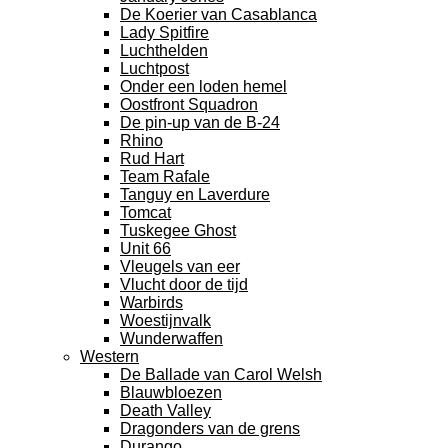
De Koerier van Casablanca
Lady Spitfire
Luchthelden
Luchtpost
Onder een loden hemel
Oostfront Squadron
De pin-up van de B-24
Rhino
Rud Hart
Team Rafale
Tanguy en Laverdure
Tomcat
Tuskegee Ghost
Unit 66
Vleugels van eer
Vlucht door de tijd
Warbirds
Woestijnvalk
Wunderwaffen
Western
De Ballade van Carol Welsh
Blauwbloezen
Death Valley
Dragonders van de grens
Durango