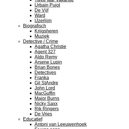
Urbain Pujol
De Vijf
Ward
IJzerlijm
Biografisch
Krijgsheren
Muziek
Detective / Crime
Agatha Christie
Agent 327
Aldo Remy
Arsene Lupin
Brian Bones
Detectives
Franka
Gil StAndre
John Lord
MacGuffin
Major Burns
Nicky Saxx
Rik Ringers
De Vries
Educatief
Antoni van Leeuwenhoek