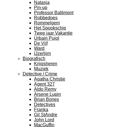
Natasja
Pin-up
Professor Baltimont
Robbedoes
Rommelgem
Het Spookschip
Twee jaar Vakantie
Urbain Pujol
De Vijf
Ward
IJzerlijm
Biografisch
Krijgsheren
Muziek
Detective / Crime
Agatha Christie
Agent 327
Aldo Remy
Arsene Lupin
Brian Bones
Detectives
Franka
Gil StAndre
John Lord
MacGuffin