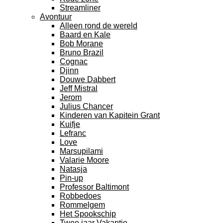
Streamliner
Avontuur
Alleen rond de wereld
Baard en Kale
Bob Morane
Bruno Brazil
Cognac
Djinn
Douwe Dabbert
Jeff Mistral
Jerom
Julius Chancer
Kinderen van Kapitein Grant
Kuifje
Lefranc
Love
Marsupilami
Valarie Moore
Natasja
Pin-up
Professor Baltimont
Robbedoes
Rommelgem
Het Spookschip
Twee jaar Vakantie