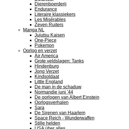
Dierenboerderij
Endurance
Literaire klassiekers
Les Misérables
Zeven Ruiters
Manga NL
Jujutsu Kaisen
One-Piece
Pokemon
Oorlog en verzet
Air America
Grote veldslagen: Tanks
Hindenburg
Jong Verzet
Kindsoldaat
Little England
De man in de schaduw
Normandie juni '44
De oorlogen van Albert Einstein
Oorlogsverhalen
Sara
De Sirenen van Haarlem
Space Reich - Wunderwaffen
Stille helden
USA über alles