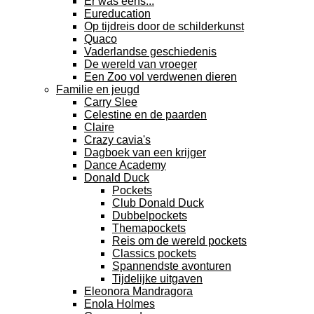
Er was eens...
Eureducation
Op tijdreis door de schilderkunst
Quaco
Vaderlandse geschiedenis
De wereld van vroeger
Een Zoo vol verdwenen dieren
Familie en jeugd
Carry Slee
Celestine en de paarden
Claire
Crazy cavia's
Dagboek van een krijger
Dance Academy
Donald Duck
Pockets
Club Donald Duck
Dubbelpockets
Themapockets
Reis om de wereld pockets
Classics pockets
Spannendste avonturen
Tijdelijke uitgaven
Eleonora Mandragora
Enola Holmes