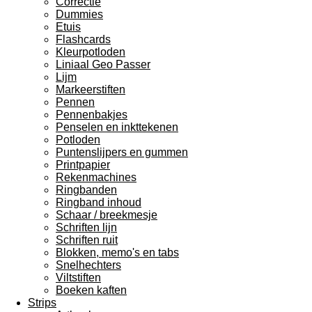
Correctie
Dummies
Etuis
Flashcards
Kleurpotloden
Liniaal Geo Passer
Lijm
Markeerstiften
Pennen
Pennenbakjes
Penselen en inkttekenen
Potloden
Puntenslijpers en gummen
Printpapier
Rekenmachines
Ringbanden
Ringband inhoud
Schaar / breekmesje
Schriften lijn
Schriften ruit
Blokken, memo's en tabs
Snelhechters
Viltstiften
Boeken kaften
Strips