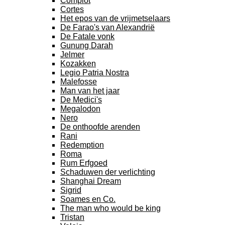
Complot
Cortes
Het epos van de vrijmetselaars
De Farao's van Alexandrië
De Fatale vonk
Gunung Darah
Jelmer
Kozakken
Legio Patria Nostra
Malefosse
Man van het jaar
De Medici's
Megalodon
Nero
De onthoofde arenden
Rani
Redemption
Roma
Rum Erfgoed
Schaduwen der verlichting
Shanghai Dream
Sigrid
Soames en Co.
The man who would be king
Tristan