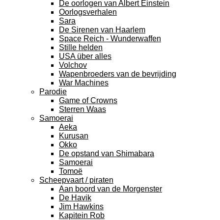
De oorlogen van Albert Einstein
Oorlogsverhalen
Sara
De Sirenen van Haarlem
Space Reich - Wunderwaffen
Stille helden
USA über alles
Volchov
Wapenbroeders van de bevrijding
War Machines
Parodie
Game of Crowns
Sterren Waas
Samoerai
Aeka
Kurusan
Okko
De opstand van Shimabara
Samoerai
Tomoë
Scheepvaart / piraten
Aan boord van de Morgenster
De Havik
Jim Hawkins
Kapitein Rob