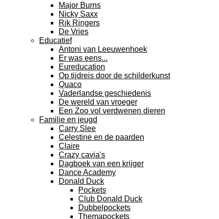
Major Burns
Nicky Saxx
Rik Ringers
De Vries
Educatief
Antoni van Leeuwenhoek
Er was eens...
Eureducation
Op tijdreis door de schilderkunst
Quaco
Vaderlandse geschiedenis
De wereld van vroeger
Een Zoo vol verdwenen dieren
Familie en jeugd
Carry Slee
Celestine en de paarden
Claire
Crazy cavia's
Dagboek van een krijger
Dance Academy
Donald Duck
Pockets
Club Donald Duck
Dubbelpockets
Themapockets