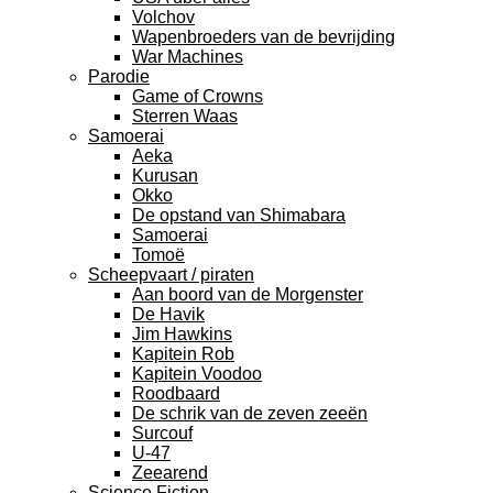
Volchov
Wapenbroeders van de bevrijding
War Machines
Parodie
Game of Crowns
Sterren Waas
Samoerai
Aeka
Kurusan
Okko
De opstand van Shimabara
Samoerai
Tomoë
Scheepvaart / piraten
Aan boord van de Morgenster
De Havik
Jim Hawkins
Kapitein Rob
Kapitein Voodoo
Roodbaard
De schrik van de zeven zeeën
Surcouf
U-47
Zeearend
Science Fiction