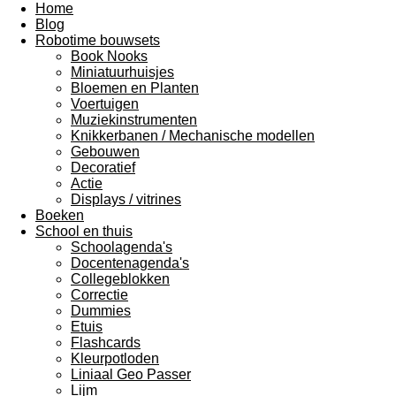
Home
Blog
Robotime bouwsets
Book Nooks
Miniatuurhuisjes
Bloemen en Planten
Voertuigen
Muziekinstrumenten
Knikkerbanen / Mechanische modellen
Gebouwen
Decoratief
Actie
Displays / vitrines
Boeken
School en thuis
Schoolagenda's
Docentenagenda's
Collegeblokken
Correctie
Dummies
Etuis
Flashcards
Kleurpotloden
Liniaal Geo Passer
Lijm