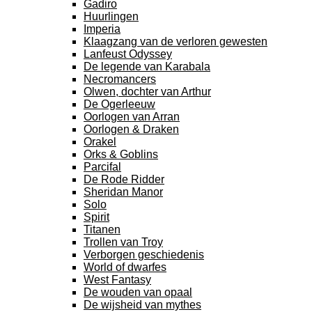
Gadiro
Huurlingen
Imperia
Klaagzang van de verloren gewesten
Lanfeust Odyssey
De legende van Karabala
Necromancers
Olwen, dochter van Arthur
De Ogerleeuw
Oorlogen van Arran
Oorlogen & Draken
Orakel
Orks & Goblins
Parcifal
De Rode Ridder
Sheridan Manor
Solo
Spirit
Titanen
Trollen van Troy
Verborgen geschiedenis
World of dwarfes
West Fantasy
De wouden van opaal
De wijsheid van mythes