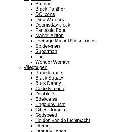
Batman
Black Panther
DC Icons
Dino Warriors
Doomsday clock
Fantastic Four
Marvel Action
Teenage Mutant Ninja Turtles
Spider-man
Superman
Thor
Wonder Woman
Vliegtuigen
Barnstormers
Black Squaw
Buck Danny
Code Kimono
Double 7
Edelweiss
Engelenvlucht
Gilles Durance
Godspeed
Helden van de luchtmacht
Inferno
January Jones