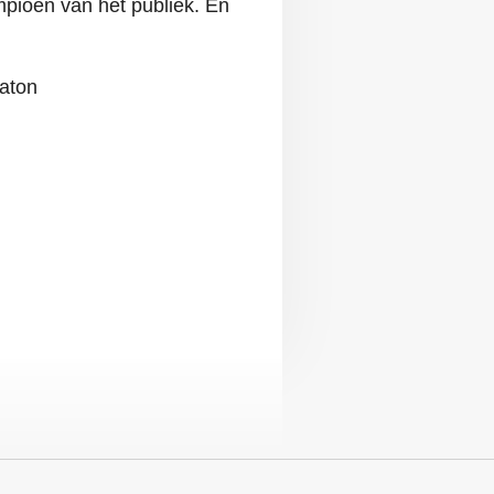
mpioen van het publiek. En
raton