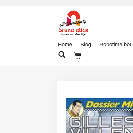
Ga
direct
naar
de
hoofdinhoud
Home
Blog
Robotime bo