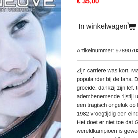
€ 35,00
In winkelwagen
Artikelnummer:
9789070
Zijn carriere was kort. M
populairder bij de fans.
groeide, dankzij zijn lef
adembenemende rijstijl ui
een tragisch ongeluk op h
1982 vroegtijdig een ein
Het doet er niet toe dat G
wereldkampioen is gewee