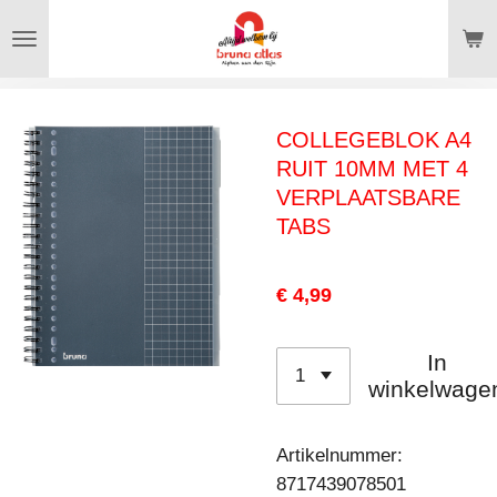
Ga
direct
naar
de
COLLEGEBLOK A4
hoofdinhoud
RUIT 10MM MET 4
VERPLAATSBARE
TABS
€ 4,99
In
winkelwage
Artikelnummer:
8717439078501