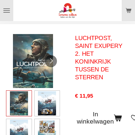
Ga
direct
naar
de
LUCHTPOST,
hoofdinhoud
SAINT EXUPERY
2. HET
KONINKRIJK
TUSSEN DE
STERREN
€ 11,95
In
winkelwagen