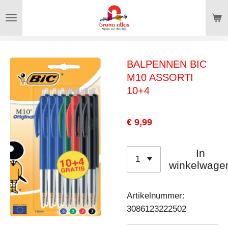
Ga
direct
naar
de
BALPENNEN BIC
hoofdinhoud
M10 ASSORTI
10+4
€ 9,99
In
winkelwage
Artikelnummer:
3086123222502