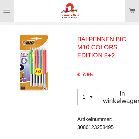
Ga
direct
naar
de
BALPENNEN BIC
hoofdinhoud
M10 COLORS
EDITION 8+2
€ 7,95
In
winkelwage
Artikelnummer:
3086123258495