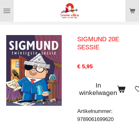
Ga
direct
naar
de
SIGMUND 20E
hoofdinhoud
SESSIE
€ 5,95
In
winkelwagen
Artikelnummer:
9789061699620