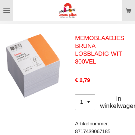
Ga
direct
naar
de
MEMOBLAADJES
hoofdinhoud
BRUNA
LOSBLADIG WIT
800VEL
€ 2,79
In
winkelwage
Artikelnummer:
8717439067185