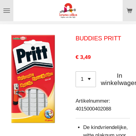
Ga
direct
naar
de
BUDDIES PRITT
hoofdinhoud
€ 3,49
In
winkelwage
Artikelnummer:
4015000402088
De kindvriendelijke,
witte plakgum voor