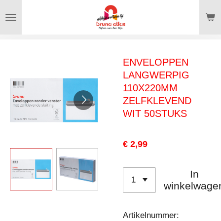
Ga
direct
naar
de
ENVELOPPEN
hoofdinhoud
LANGWERPIG
110X220MM
ZELFKLEVEND
WIT 50STUKS
€ 2,99
In
winkelwage
Artikelnummer: