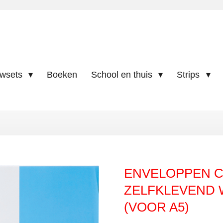
uwsets
Boeken
School en thuis
Strips
ENVELOPPEN C
ZELFKLEVEND W
(VOOR A5)