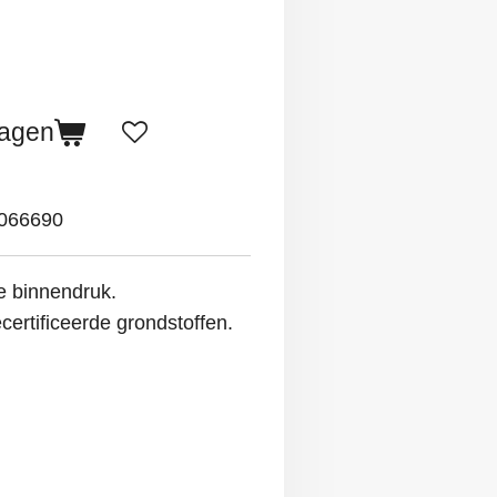
wagen
066690
e binnendruk.
rtificeerde grondstoffen.