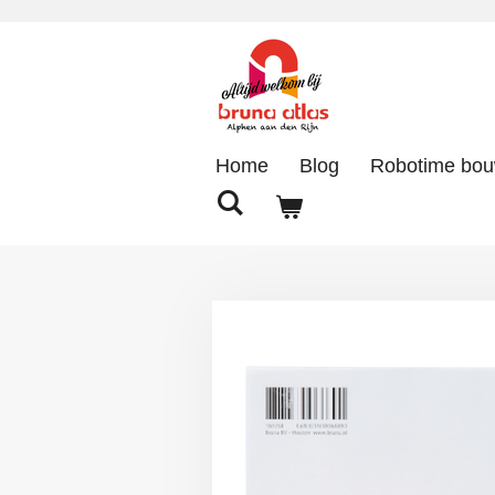
Ga
direct
naar
de
hoofdinhoud
Home
Blog
Robotime bo