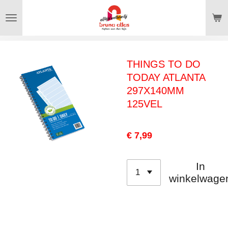
Ga
direct
naar
de
THINGS TO DO
hoofdinhoud
TODAY ATLANTA
297X140MM
125VEL
€ 7,99
In
winkelwage