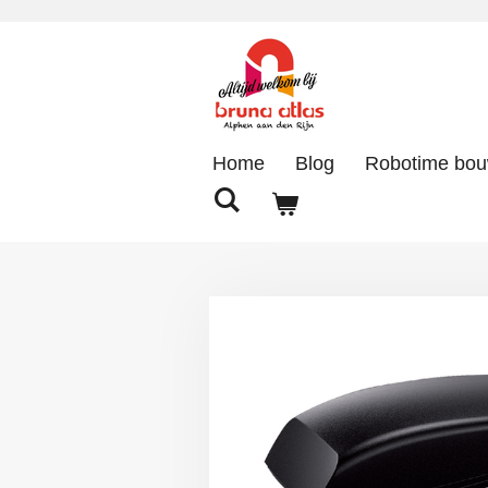
Ga
direct
naar
de
hoofdinhoud
Home
Blog
Robotime bo