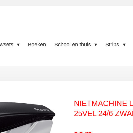
uwsets
Boeken
School en thuis
Strips
NIETMACHINE L
25VEL 24/6 ZW