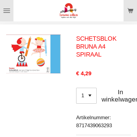
Ga
direct
naar
de
SCHETSBLOK
hoofdinhoud
BRUNA A4
SPIRAAL
€ 4,29
In
winkelwage
Artikelnummer:
8717439063293