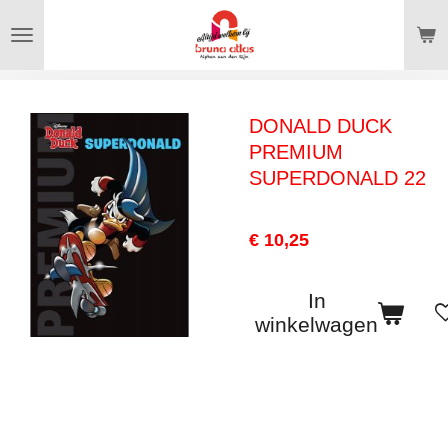
Ga
direct
naar
de
DONALD DUCK
hoofdinhoud
PREMIUM
SUPERDONALD 22
€ 10,25
In
winkelwagen