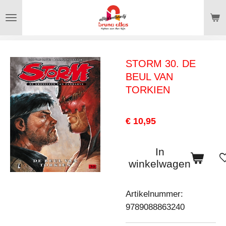
Ga
direct
naar
de
STORM 30. DE
hoofdinhoud
BEUL VAN
TORKIEN
€ 10,95
In
winkelwagen
Artikelnummer:
9789088863240