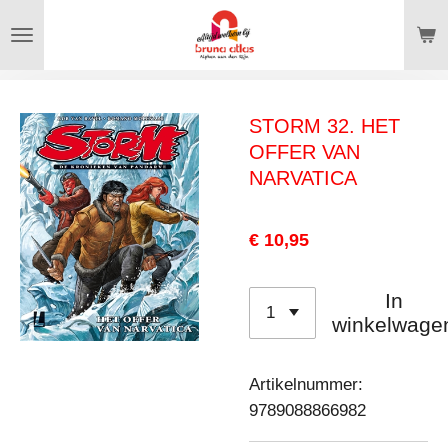
Ga
direct
naar
de
STORM 32. HET
hoofdinhoud
OFFER VAN
NARVATICA
€ 10,95
In
winkelwage
Artikelnummer:
9789088866982