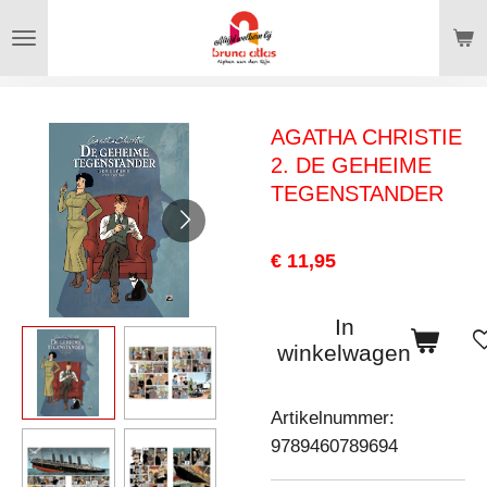
Ga
direct
naar
de
AGATHA CHRISTIE
hoofdinhoud
2. DE GEHEIME
TEGENSTANDER
€ 11,95
In
winkelwagen
Artikelnummer:
9789460789694