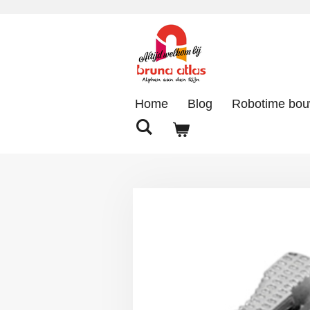
Ga
direct
naar
de
hoofdinhoud
Home
Blog
Robotime bo