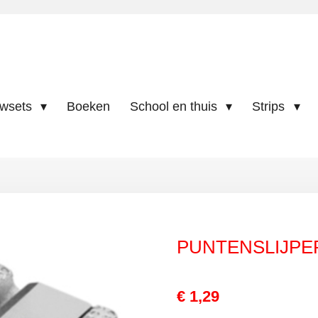
uwsets
Boeken
School en thuis
Strips
PUNTENSLIJPE
€ 1,29