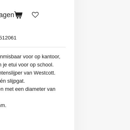
wagen
512061
onmisbaar voor op kantoor,
 je etui voor op school.
tenslijper van Westcott.
n slijpgat.
en met een diameter van
mm.