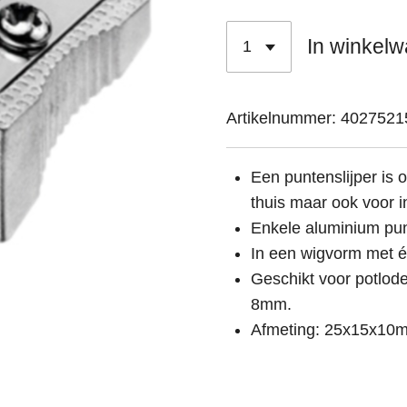
In winkel
Artikelnummer:
4027521
Een puntenslijper is 
thuis maar ook voor in
Enkele aluminium pun
In een wigvorm met éé
Geschikt voor potlod
8mm.
Afmeting: 25x15x10