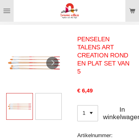
Ga
direct
naar
de
PENSELEN
hoofdinhoud
TALENS ART
CREATION ROND
EN PLAT SET VAN
5
€ 6,49
In
winkelwage
Artikelnummer: