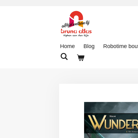
Ga
direct
naar
de
hoofdinhoud
Home
Blog
Robotime bo