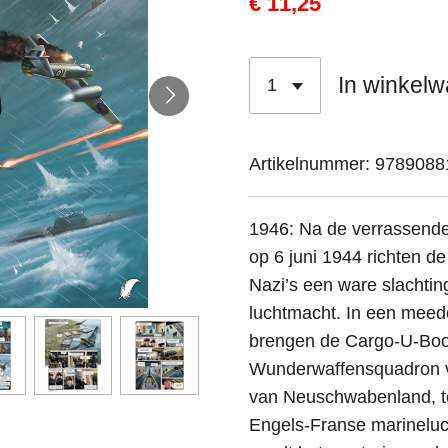
€ 11,25
In winkel
Artikelnummer:
9789088
1946: Na de verrassende
op 6 juni 1944 richten de
Nazi’s een ware slachtin
luchtmacht. In een meedo
brengen de Cargo-U-Boo
Wunderwaffensquadron v
van Neuschwabenland, te
Engels-Franse marinelucht