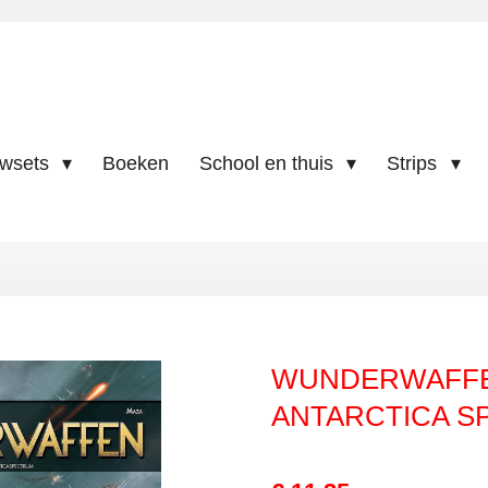
uwsets
Boeken
School en thuis
Strips
WUNDERWAFFEN
ANTARCTICA 