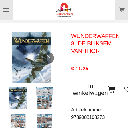
Ga
direct
naar
de
WUNDERWAFFEN
hoofdinhoud
8. DE BLIKSEM
VAN THOR
€ 11,25
In
winkelwagen
Artikelnummer:
9789088108273