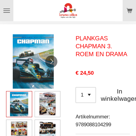
Ga
direct
naar
de
PLANKGAS
hoofdinhoud
CHAPMAN 3.
ROEM EN DRAMA
€ 24,50
In
winkelwage
Artikelnummer:
9789088104299